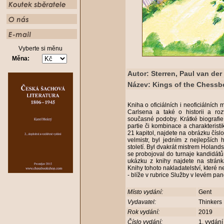
Vyberte si měnu
Měna:
Autor: Sterren, Paul van der
Název: Kings of the Chessb
Kniha o oficiálních i neoficiálních
Carlsena a také o historii a roz
současné podoby. Krátké biografie 
partie či kombinace a charakteristi
21 kapitol, najdete na obrázku číslo
velmistr, byl jedním z nejlepších 
století. Byl dvakrát mistrem Holand
se probojoval do turnaje kandidátů
ukázku z knihy najdete na stránk
Knihy tohoto nakladatelství, kte
- blíže v rubrice Služby v levém pa
Místo vydání:
Gent
Vydavatel:
Thinkers
Rok vydání:
2019
Číslo vydání:
1. vydání