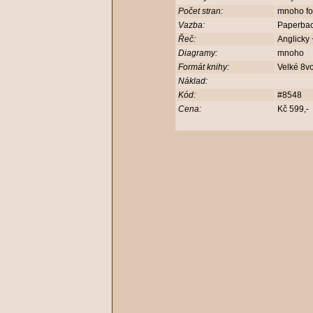
Počet stran:
mnoho fot
Vazba:
Paperba
Řeč:
Anglicky 
Diagramy:
mnoho
Formát knihy:
Velké 8v
Náklad:
Kód:
#8548
Cena:
Kč 599,-