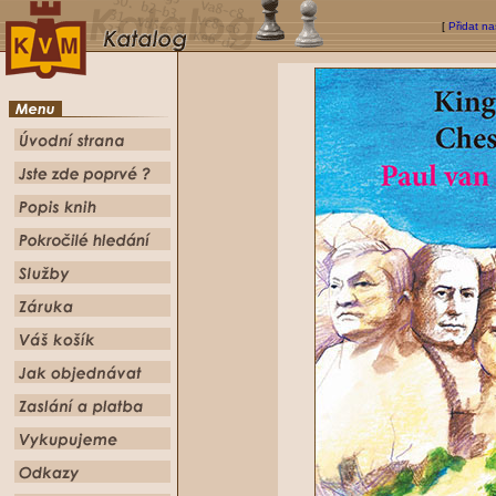
[
Přidat na