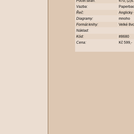
Počet stran:
470, (2)
Vazba:
Paperba
Řeč:
Anglicky 
Diagramy:
mnoho
Formát knihy:
Velké 8v
Náklad:
Kód:
#8680
Cena:
Kč 599,-