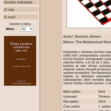
Vyberte si měnu
Měna:
Autor: Demuth, Adrien
Název: The Modernized Dut
Holandská z hlediska černého reper
chtějí hrát Leningradskou varian
Kromě klasické Leningradské varia
odbočky bílého, a to již od 2. tahu
kapitola se také věnuje Leningra
Anglické. Adrien Demuth je francouzs
autorem bestselleru The Modernized
najdete na stránkách vydavatele
nakladatelství, které nemáme sk
rubrice Služby v levém panelu. 2 o
Místo vydání:
Gent
Vydavatel:
Thinkers
Rok vydání:
2019
Číslo vydání:
1. vydán