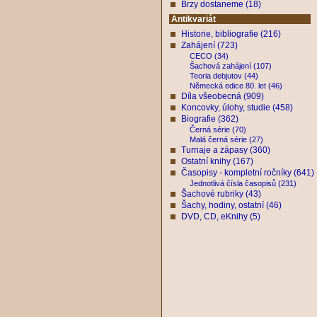
Brzy dostaneme (18)
Antikvariát
Historie, bibliografie (216)
Zahájení (723)
CECO (34)
Šachová zahájení (107)
Teoria debjutov (44)
Německá edice 80. let (46)
Díla všeobecná (909)
Koncovky, úlohy, studie (458)
Biografie (362)
Černá série (70)
Malá černá série (27)
Turnaje a zápasy (360)
Ostatní knihy (167)
Časopisy - kompletní ročníky (641)
Jednotlivá čísla časopisů (231)
Šachové rubriky (43)
Šachy, hodiny, ostatní (46)
DVD, CD, eKnihy (5)