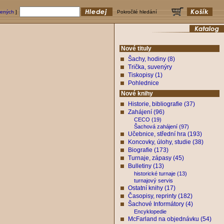
bených
]
Pokročilé hledání
Nové tituly
Šachy, hodiny (8)
Trička, suvenýry
Tiskopisy (1)
Pohlednice
Nové knihy
Historie, bibliografie (37)
Zahájení (96)
CECO (19)
Šachová zahájení (97)
Učebnice, střední hra (193)
Koncovky, úlohy, studie (38)
Biografie (173)
Turnaje, zápasy (45)
Bulletiny (13)
historické turnaje (13)
turnajový servis
Ostatní knihy (17)
Časopisy, reprinty (182)
Šachové Informátory (4)
Encyklopedie
McFarland na objednávku (54)