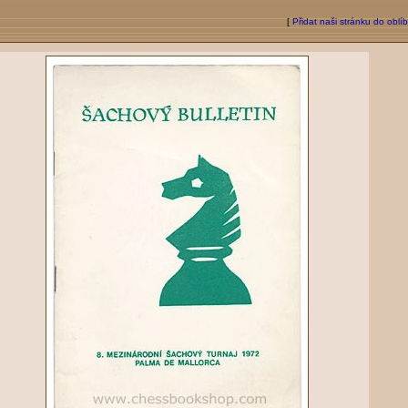
[
Přidat naši stránku do oblí