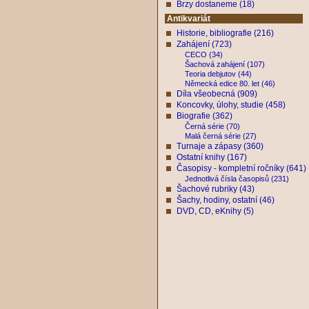
Brzy dostaneme (18)
Antikvariát
Historie, bibliografie (216)
Zahájení (723)
CECO (34)
Šachová zahájení (107)
Teoria debjutov (44)
Německá edice 80. let (46)
Díla všeobecná (909)
Koncovky, úlohy, studie (458)
Biografie (362)
Černá série (70)
Malá černá série (27)
Turnaje a zápasy (360)
Ostatní knihy (167)
Časopisy - kompletní ročníky (641)
Jednotlivá čísla časopisů (231)
Šachové rubriky (43)
Šachy, hodiny, ostatní (46)
DVD, CD, eKnihy (5)