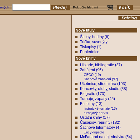
bených
]
Pokročilé hledání
Nové tituly
Šachy, hodiny (8)
Trička, suvenýry
Tiskopisy (1)
Pohlednice
Nové knihy
Historie, bibliografie (37)
Zahájení (96)
CECO (19)
Šachová zahájení (97)
Učebnice, střední hra (193)
Koncovky, úlohy, studie (38)
Biografie (173)
Turnaje, zápasy (45)
Bulletiny (13)
historické turnaje (13)
turnajový servis
Ostatní knihy (17)
Časopisy, reprinty (182)
Šachové Informátory (4)
Encyklopedie
McFarland na objednávku (54)