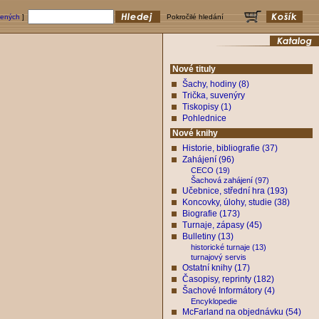
bených
]
Pokročilé hledání
Nové tituly
Šachy, hodiny (8)
Trička, suvenýry
Tiskopisy (1)
Pohlednice
Nové knihy
Historie, bibliografie (37)
Zahájení (96)
CECO (19)
Šachová zahájení (97)
Učebnice, střední hra (193)
Koncovky, úlohy, studie (38)
Biografie (173)
Turnaje, zápasy (45)
Bulletiny (13)
historické turnaje (13)
turnajový servis
Ostatní knihy (17)
Časopisy, reprinty (182)
Šachové Informátory (4)
Encyklopedie
McFarland na objednávku (54)