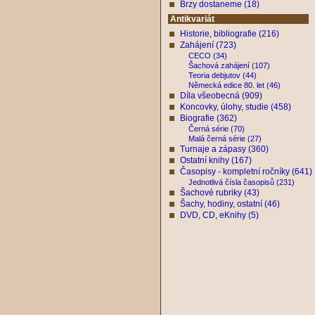
Brzy dostaneme (18)
Antikvariát
Historie, bibliografie (216)
Zahájení (723)
CECO (34)
Šachová zahájení (107)
Teoria debjutov (44)
Německá edice 80. let (46)
Díla všeobecná (909)
Koncovky, úlohy, studie (458)
Biografie (362)
Černá série (70)
Malá černá série (27)
Turnaje a zápasy (360)
Ostatní knihy (167)
Časopisy - kompletní ročníky (641)
Jednotlivá čísla časopisů (231)
Šachové rubriky (43)
Šachy, hodiny, ostatní (46)
DVD, CD, eKnihy (5)