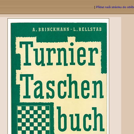
[
Přidat naši stránku do oblí