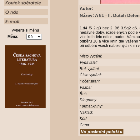
Autor:
Název: A 81 - II. Dutch Defe
1.d4 f5 2.g3 bez 2..Jf6 3.Sg2 g6.
Vyberte si měnu
nedávné doby, rozdělených podle v
Měna:
více knih této edice, budou Vám aut
odběru 10 a více knih dle Vašeho 
při odběru všech nabízených knih v
Místo vydání:
Vydavatel:
Rok vydání:
Číslo vydání:
Počet stran:
Vazba:
Řeč:
Diagramy:
Formát knihy:
Náklad:
Kód:
Cena: