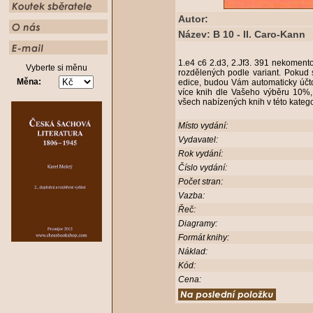
Autor:
Název: B 10 - II. Caro-Kann
1.e4 c6 2.d3, 2.Jf3. 391 nekoment
Vyberte si měnu
rozdělených podle variant. Pokud 
Měna:
edice, budou Vám automaticky účto
více knih dle Vašeho výběru 10%,
všech nabízených knih v této kateg
Místo vydání:
Vydavatel:
Rok vydání:
Číslo vydání:
Počet stran:
Vazba:
Řeč:
Diagramy:
Formát knihy:
Náklad:
Kód:
Cena: