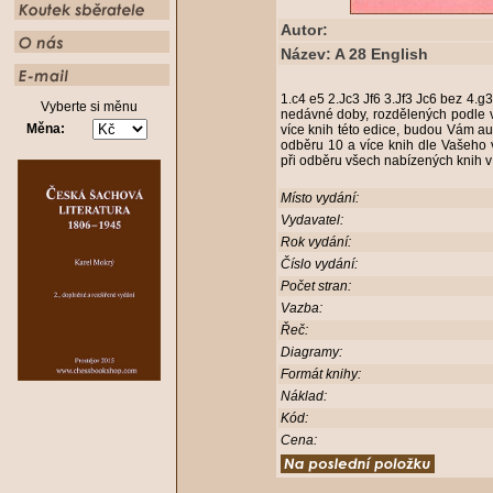
Autor:
Název: A 28 English
1.c4 e5 2.Jc3 Jf6 3.Jf3 Jc6 bez 4.g
Vyberte si měnu
nedávné doby, rozdělených podle v
Měna:
více knih této edice, budou Vám aut
odběru 10 a více knih dle Vašeho 
při odběru všech nabízených knih v
Místo vydání:
Vydavatel:
Rok vydání:
Číslo vydání:
Počet stran:
Vazba:
Řeč:
Diagramy:
Formát knihy:
Náklad:
Kód:
Cena: