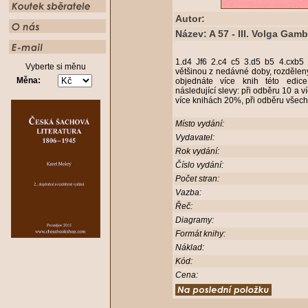
Autor:
Název: A 57 - III. Volga Gamb
1.d4 Jf6 2.c4 c5 3.d5 b5 4.cxb5
Vyberte si měnu
většinou z nedávné doby, rozdělen
Měna:
objednáte více knih této edic
následující slevy: při odběru 10 a 
více knihách 20%, při odběru všech
Místo vydání:
Vydavatel:
Rok vydání:
Číslo vydání:
Počet stran:
Vazba:
Řeč:
Diagramy:
Formát knihy:
Náklad:
Kód:
Cena: