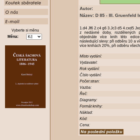
Autor:
Název: D 85 - III. Gruenfeld 
1.d4 Jf6 2.c4 g6 3.Jc3 d5 4.cxd5 J
Vyberte si měnu
z nedávné doby, rozdělených p
Měna:
objednáte více knih této edic
následující slevy: při odběru 10 a 
více knihách 20%, při odběru všech
Místo vydání:
Vydavatel:
Rok vydání:
Číslo vydání:
Počet stran:
Vazba:
Řeč:
Diagramy:
Formát knihy:
Náklad:
Kód:
Cena: