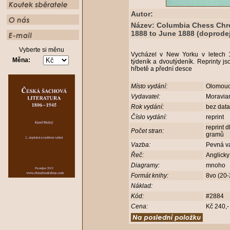
Autor:
Název: Columbia Chess Chron
1888 to June 1888 (doprodej
Vyberte si měnu
Vycházel v New Yorku v letech 
Měna:
týdeník a dvoutýdeník. Reprinty j
hřbetě a přední desce
Místo vydání:
Olomou
Vydavatel:
Moravia
Rok vydání:
bez dat
Číslo vydání:
reprint
reprint 
Počet stran:
gramů
Vazba:
Pevná v
Řeč:
Anglick
Diagramy:
mnoho
Formát knihy:
8vo (20
Náklad:
Kód:
#2884
Cena:
Kč 240,