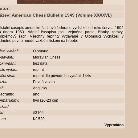
utor:
ázev: American Chess Bulletin 1949 (Volume XXXXVI.)
iciální časopis americké šachové federace vycházel od roku června 1904
o února 1963. Náplní časopisu jsou zejména partie, články, zprávy,
roblémový šach. Všechny reprinty vydávané v Olomouci vycházejí v
ednotné pevné hnědé vazbě s tiskem na hřbetě.
sto vydání:
Olomouc
davatel:
Moravian Chess
ok vydání:
bez data
slo vydání:
reprint
čet stran:
reprint dle původního vydání, 144s
azba:
Pevná vazba
eč:
Anglicky
iagramy:
ano
rmát knihy:
8vo (20-23 cm)
áklad:
ód:
#3104
ena:
Kč 520,-
Vyprodáno