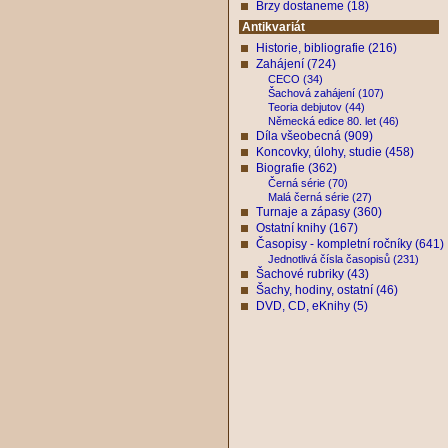
Brzy dostaneme (18)
Antikvariát
Historie, bibliografie (216)
Zahájení (724)
CECO (34)
Šachová zahájení (107)
Teoria debjutov (44)
Německá edice 80. let (46)
Díla všeobecná (909)
Koncovky, úlohy, studie (458)
Biografie (362)
Černá série (70)
Malá černá série (27)
Turnaje a zápasy (360)
Ostatní knihy (167)
Časopisy - kompletní ročníky (641)
Jednotlivá čísla časopisů (231)
Šachové rubriky (43)
Šachy, hodiny, ostatní (46)
DVD, CD, eKnihy (5)