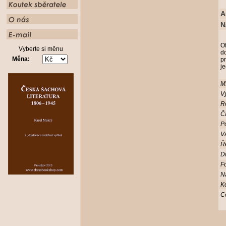
A
N
Of
Vyberte si měnu
d
Měna:
p
j
Mí
Vy
R
Čí
Po
V
Ř
D
Fo
N
K
C