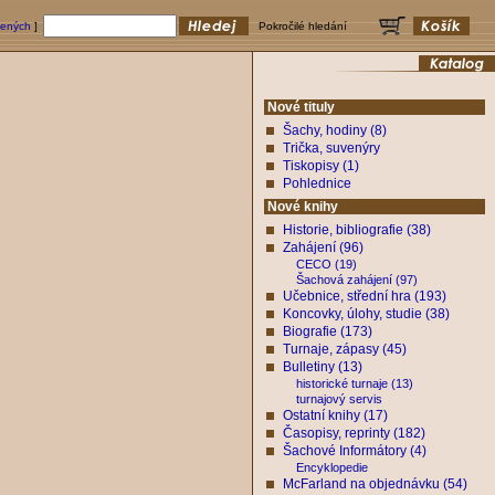
bených
]
Pokročilé hledání
Nové tituly
Šachy, hodiny (8)
Trička, suvenýry
Tiskopisy (1)
Pohlednice
Nové knihy
Historie, bibliografie (38)
Zahájení (96)
CECO (19)
Šachová zahájení (97)
Učebnice, střední hra (193)
Koncovky, úlohy, studie (38)
Biografie (173)
Turnaje, zápasy (45)
Bulletiny (13)
historické turnaje (13)
turnajový servis
Ostatní knihy (17)
Časopisy, reprinty (182)
Šachové Informátory (4)
Encyklopedie
McFarland na objednávku (54)