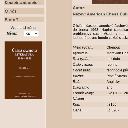
Autor:
Název: American Chess Bulle
Oficiální časopis americké šachov
Vyberte si měnu
do února 1963. Náplní časopisu 
Měna:
problémový šach. Všechny repri
jednotné pevné hnědé vazbě s tisk
Místo vydání:
Olomouc
Vydavatel:
Moravian Ch
Rok vydání:
bez data
Číslo vydání:
reprint
Počet stran:
reprint dle p
Vazba:
Pevná vazba
Řeč:
Anglicky
Diagramy:
ano
Formát knihy:
8vo (20-23 c
Náklad:
Kód:
#3105
Cena:
Kč 520,-