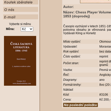
Autor:
Název: Chess Player Volume
1853 (doprodej)
Vyberte si měnu
Časopis vycházel v letech 1851-185
Měna:
polovina obsahu je věnovaná par
Vydávali Kling a Horwitz
Místo vydání:
Olomou
Vydavatel:
Moravia
Rok vydání:
bez dat
Číslo vydání:
reprint
reprint 
Počet stran:
gramů
Vazba:
Pevná v
Řeč:
Anglick
Diagramy:
ano
Formát knihy:
8vo (20
Náklad:
Kód:
#3106
Cena:
Kč 200,