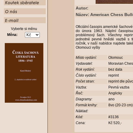
Autor:
Název: American Chess Bulle
Oficiální časopis americké šachov
Vyberte si měnu
do února 1963. Náplní časopisu 
Měna:
problémový šach. Všechny repri
jednotné pevné hnědé vazbě s t
ročník, v naší nabídce najdete také
Olomouci vyšly
Místo vydání:
Olomouc
Vydavatel:
Moravian Che
Rok vydání:
bez data
Číslo vydání:
reprint
Počet stran:
reprint dle pův
Vazba:
Pevná vazba
Řeč:
Anglicky
Diagramy:
ano
Formát knihy:
8vo (20-23 cm
Náklad:
Kód:
#3136
Cena:
Kč 520,-