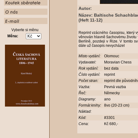
Autor:
Název: Baltische Schachblae
(Heft 11-12)
Vyberte si měnu
Reprint vzácného časopisu, který vy
Měna:
věnován hlavně šachovému životu v
Berlíně, pozdeji v Rize. V tomto s
dále už časopis nevycházel
Místo vydání:
Olomouc
Vydavatel:
Moravian Chess
Rok vydání:
bez data
Číslo vydání:
reprint
Počet stran:
reprint dle původní
Vazba:
Pevná vazba
Řeč:
Německy
Diagramy:
ano
Formát knihy:
8vo (20-23 cm)
Náklad:
Kód:
#3301
Cena:
Kč 680,-