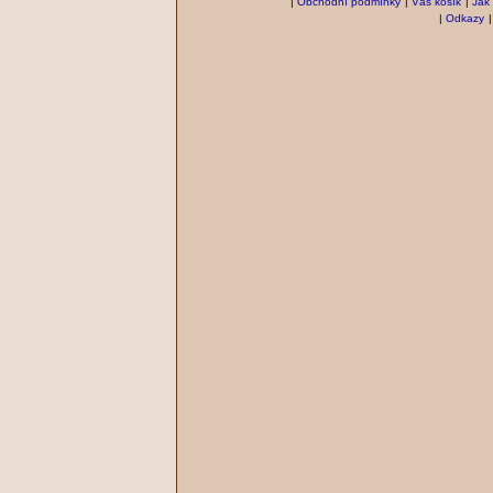
|
Obchodní podmínky
|
Váš košík
|
Jak
|
Odkazy