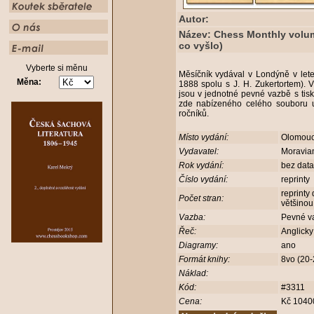
Autor:
Název: Chess Monthly volume
co vyšlo)
Vyberte si měnu
Měsíčník vydával v Londýně v let
Měna:
1888 spolu s J. H. Zukertortem). V
jsou v jednotné pevné vazbě s tis
zde nabízeného celého souboru u
ročníků.
Místo vydání:
Olomou
Vydavatel:
Moravia
Rok vydání:
bez dat
Číslo vydání:
reprinty
reprinty
Počet stran:
většinou
Vazba:
Pevné v
Řeč:
Anglick
Diagramy:
ano
Formát knihy:
8vo (20
Náklad:
Kód:
#3311
Cena:
Kč 1040