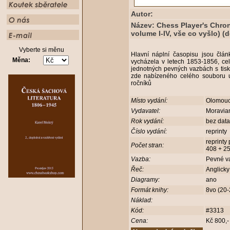
Autor:
Název: Chess Player's Chron
volume I-IV, vše co vyšlo) (
Vyberte si měnu
Hlavní náplní časopisu jsou člán
Měna:
vycházela v letech 1853-1856, cel
jednotných pevných vazbách s tisk
zde nabízeného celého souboru u
ročníků
Místo vydání:
Olomou
Vydavatel:
Moravia
Rok vydání:
bez dat
Číslo vydání:
reprinty
reprinty
Počet stran:
408 + 2
Vazba:
Pevné v
Řeč:
Anglick
Diagramy:
ano
Formát knihy:
8vo (20
Náklad:
Kód:
#3313
Cena:
Kč 800,