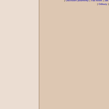
|
Obchodní podmínky
|
Váš košík
|
Jak
|
Odkazy