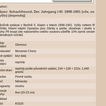
utor:
ázev: Schachfreund, Der. Jahrgang I-III: 1898-1901 (vše, co
yšlo) (doprodej)
síčník vydával v Berlíně S. Alapin v letech 1898-1901. Vyšly celkem tři
čníky. Hlavní náplní časopisu jsou články a partie, obsahuje i studie a
ohy. Při koupi zde nabízeného celého souboru ušetříte 10% oproti cenám
dnotlivých ročníků
ísto
Olomouc
dání:
davatel:
Moravian Chess
ok vydání:
bez data
slo
reprinty
dání:
reprinty podle původních vydání, 234 + 228 + 222s. 1,440
čet stran:
gramů
azba:
Pevné vazby
eč:
Německy
iagramy:
mnoho
ormát
8vo (20-23 cm)
ihy:
áklad:
ód:
#3320