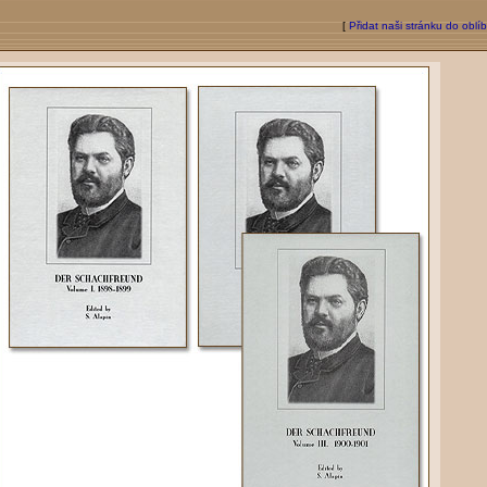
[
Přidat naši stránku do oblí