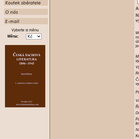
A
N
v
Vyberte si měnu
Mě
Měna:
ro
úl
je
M
vy
Vy
R
Čí
vy
Po
V
Ř
D
F
kn
N
K