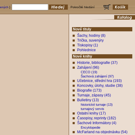
bených
]
Pokročilé hledání
Nové tituly
Šachy, hodiny (8)
Trička, suvenýry
Tiskopisy (1)
Pohlednice
Nové knihy
Historie, bibliografie (37)
Zahájení (96)
CECO (19)
Šachová zahájení (97)
Učebnice, střední hra (193)
Koncovky, úlohy, studie (38)
Biografie (173)
Turnaje, zápasy (45)
Bulletiny (13)
historické turnaje (13)
turnajový servis
Ostatní knihy (17)
Časopisy, reprinty (182)
Šachové Informátory (4)
Encyklopedie
McFarland na objednávku (54)