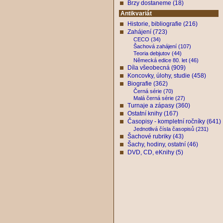
Brzy dostaneme (18)
Antikvariát
Historie, bibliografie (216)
Zahájení (723)
CECO (34)
Šachová zahájení (107)
Teoria debjutov (44)
Německá edice 80. let (46)
Díla všeobecná (909)
Koncovky, úlohy, studie (458)
Biografie (362)
Černá série (70)
Malá černá série (27)
Turnaje a zápasy (360)
Ostatní knihy (167)
Časopisy - kompletní ročníky (641)
Jednotlivá čísla časopisů (231)
Šachové rubriky (43)
Šachy, hodiny, ostatní (46)
DVD, CD, eKnihy (5)