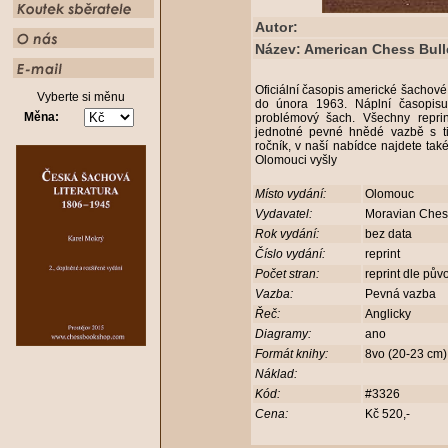
Autor:
Název: American Chess Bull
Oficiální časopis americké šachov
Vyberte si měnu
do února 1963. Náplní časopisu 
Měna:
problémový šach. Všechny repri
jednotné pevné hnědé vazbě s t
ročník, v naší nabídce najdete také
Olomouci vyšly
Místo vydání:
Olomouc
Vydavatel:
Moravian Che
Rok vydání:
bez data
Číslo vydání:
reprint
Počet stran:
reprint dle pův
Vazba:
Pevná vazba
Řeč:
Anglicky
Diagramy:
ano
Formát knihy:
8vo (20-23 cm
Náklad:
Kód:
#3326
Cena:
Kč 520,-