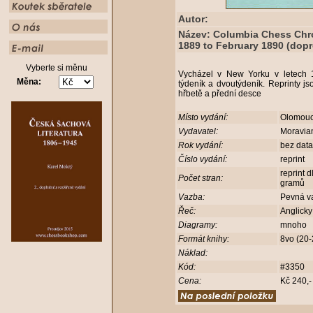
Autor:
Název: Columbia Chess Chron
1889 to February 1890 (dopr
Vyberte si měnu
Vycházel v New Yorku v letech 
Měna:
týdeník a dvoutýdeník. Reprinty j
hřbetě a přední desce
Místo vydání:
Olomou
Vydavatel:
Moravia
Rok vydání:
bez dat
Číslo vydání:
reprint
reprint 
Počet stran:
gramů
Vazba:
Pevná v
Řeč:
Anglick
Diagramy:
mnoho
Formát knihy:
8vo (20
Náklad:
Kód:
#3350
Cena:
Kč 240,