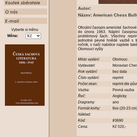
Autor:
Název: American Chess Bulle
Oficiální časopis americké šachov
Vyberte si měnu
do února 1963. Náplní časopisu 
Měna:
problémový šach. Všechny repri
jednotné pevné hnědé vazbě s t
ročník, v naší nabídce najdete také
Olomouci vyšly
Místo vydání:
Olomouc
Vydavatel:
Moravian Che
Rok vydání:
bez data
Číslo vydání:
reprint
Počet stran:
reprint dle pů
Vazba:
Pevná vazba
Řeč:
Anglicky
Diagramy:
ano
Formát knihy:
8vo (20-23 c
Náklad:
Kód:
#3690
Cena:
Kč 520,-