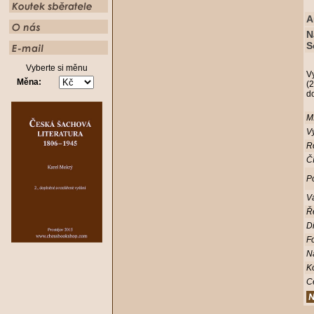
A
N
S
Vyberte si měnu
V
Měna:
(2
d
Mí
Vy
R
Čí
Po
V
Ř
D
Fo
N
K
C