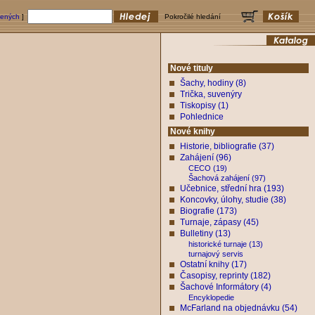
bených
]
Pokročilé hledání
Nové tituly
Šachy, hodiny (8)
Trička, suvenýry
Tiskopisy (1)
Pohlednice
Nové knihy
Historie, bibliografie (37)
Zahájení (96)
CECO (19)
Šachová zahájení (97)
Učebnice, střední hra (193)
Koncovky, úlohy, studie (38)
Biografie (173)
Turnaje, zápasy (45)
Bulletiny (13)
historické turnaje (13)
turnajový servis
Ostatní knihy (17)
Časopisy, reprinty (182)
Šachové Informátory (4)
Encyklopedie
McFarland na objednávku (54)