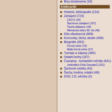
Brzy dostaneme (18)
Antikvariát
Historie, bibliografie (216)
Zahájení (723)
CECO (34)
Šachová zahájení (107)
Teoria debjutov (44)
Německá edice 80. let (46)
Díla všeobecná (909)
Koncovky, úlohy, studie (458)
Biografie (362)
Černá série (70)
Malá černá série (27)
Turnaje a zápasy (360)
Ostatní knihy (167)
Časopisy - kompletní ročníky (641)
Jednotlivá čísla časopisů (231)
Šachové rubriky (43)
Šachy, hodiny, ostatní (46)
DVD, CD, eKnihy (5)