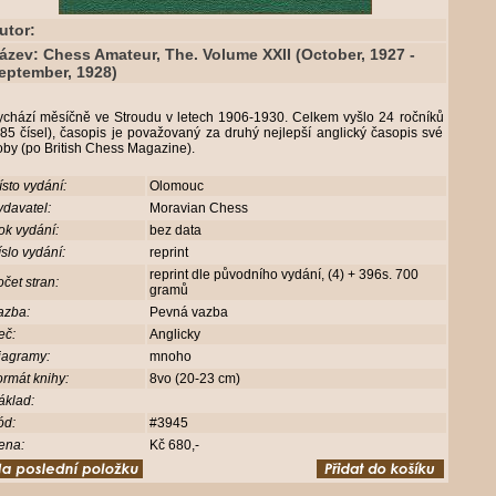
utor:
ázev: Chess Amateur, The. Volume XXII (October, 1927 -
eptember, 1928)
ychází měsíčně ve Stroudu v letech 1906-1930. Celkem vyšlo 24 ročníků
85 čísel), časopis je považovaný za druhý nejlepší anglický časopis své
oby (po British Chess Magazine).
sto vydání:
Olomouc
davatel:
Moravian Chess
ok vydání:
bez data
slo vydání:
reprint
reprint dle původního vydání, (4) + 396s. 700
čet stran:
gramů
azba:
Pevná vazba
eč:
Anglicky
iagramy:
mnoho
rmát knihy:
8vo (20-23 cm)
áklad:
ód:
#3945
ena:
Kč 680,-