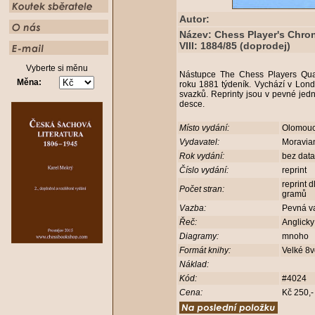
Autor:
Název: Chess Player's Chron
VIII: 1884/85 (doprodej)
Vyberte si měnu
Nástupce The Chess Players Quart
Měna:
roku 1881 týdeník. Vychází v Lon
svazků. Reprinty jsou v pevné jed
desce.
Místo vydání:
Olomou
Vydavatel:
Moravia
Rok vydání:
bez dat
Číslo vydání:
reprint
reprint 
Počet stran:
gramů
Vazba:
Pevná v
Řeč:
Anglick
Diagramy:
mnoho
Formát knihy:
Velké 8
Náklad:
Kód:
#4024
Cena:
Kč 250,