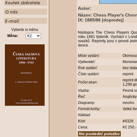
Autor:
Název: Chess Player's Chron
IX: 1885/86 (doprodej)
Vyberte si měnu
Nástupce The Chess Players Quart
Měna:
roku 1881 týdeník. Vychází v Lon
svazků. Reprinty jsou v pevné jed
desce.
Místo vydání:
Olomou
Vydavatel:
Moravia
Rok vydání:
bez dat
Číslo vydání:
reprint
reprint d
Počet stran:
1,290 g
Vazba:
Pevná v
Řeč:
Anglick
Diagramy:
mnoho
Formát knihy:
Velké 8
Náklad:
Kód:
#4329
Cena:
Kč 250,