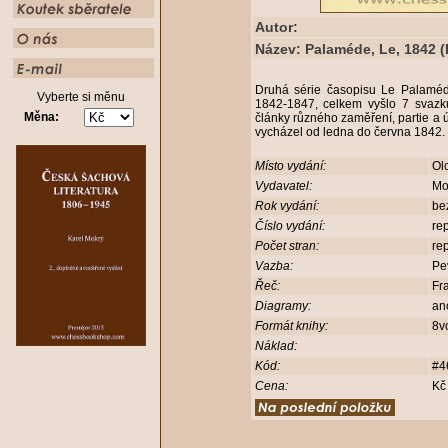
Autor:
Název: Palaméde, Le, 1842 (
Druhá série časopisu Le Palaméd
Vyberte si měnu
1842-1847, celkem vyšlo 7 svazk
Měna:
články různého zaměření, partie a úl
vycházel od ledna do června 1842.
Místo vydání:
Ol
Vydavatel:
Mo
Rok vydání:
be
Číslo vydání:
rep
Počet stran:
re
Vazba:
Pe
Řeč:
Fr
Diagramy:
an
Formát knihy:
8v
Náklad:
Kód:
#4
Cena:
Kč