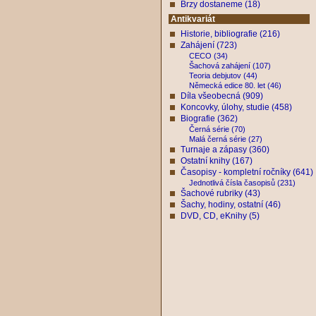
Brzy dostaneme (18)
Antikvariát
Historie, bibliografie (216)
Zahájení (723)
CECO (34)
Šachová zahájení (107)
Teoria debjutov (44)
Německá edice 80. let (46)
Díla všeobecná (909)
Koncovky, úlohy, studie (458)
Biografie (362)
Černá série (70)
Malá černá série (27)
Turnaje a zápasy (360)
Ostatní knihy (167)
Časopisy - kompletní ročníky (641)
Jednotlivá čísla časopisů (231)
Šachové rubriky (43)
Šachy, hodiny, ostatní (46)
DVD, CD, eKnihy (5)