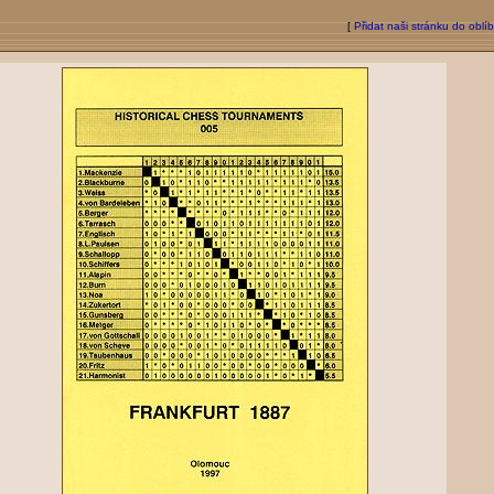
[
Přidat naši stránku do oblí