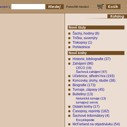
bených
]
Pokročilé hledání
Nové tituly
Šachy, hodiny (8)
Trička, suvenýry
Tiskopisy (1)
Pohlednice
Nové knihy
Historie, bibliografie (37)
Zahájení (96)
CECO (19)
Šachová zahájení (97)
Učebnice, střední hra (193)
Koncovky, úlohy, studie (38)
Biografie (173)
Turnaje, zápasy (45)
Bulletiny (13)
historické turnaje (13)
turnajový servis
Ostatní knihy (17)
Časopisy, reprinty (182)
Šachové Informátory (4)
Encyklopedie
McFarland na objednávku (54)