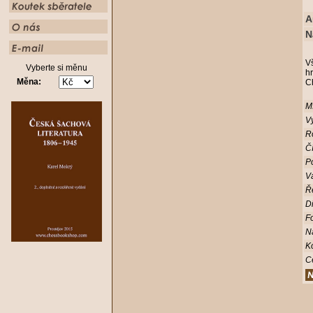
A
N
V
Vyberte si měnu
h
Měna:
C
Mí
Vy
R
Čí
Po
V
Ř
D
Fo
N
K
C