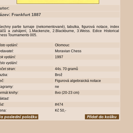
utor:
ázev: Frankfurt 1887
šechny partie turnaje (nekomentované), tabulka, figurová notace, index
ráčů a zahájení, 1.Mackenzie, 2.Blackburne, 3.Weiss. Edice Historical
hess Tournaments 005.
sto vydání:
Olomouc
davatel:
Moravian Chess
ok vydání:
1997
slo vydání:
čet stran:
44s. 70 gramů
azba:
Brož
eč:
Figurová algebraická notace
iagramy:
ne
rmát knihy:
8vo (20-23 cm)
áklad:
ód:
#474
ena:
Kč 50,-