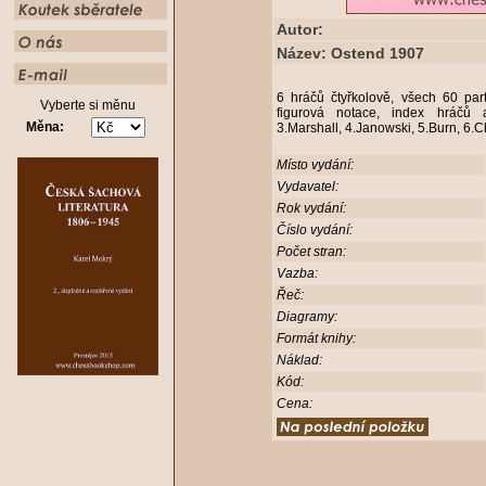
Autor:
Název: Ostend 1907
6 hráčů čtyřkolově, všech 60 part
Vyberte si měnu
figurová notace, index hráčů a
Měna:
3.Marshall, 4.Janowski, 5.Burn, 6.C
Místo vydání:
Vydavatel:
Rok vydání:
Číslo vydání:
Počet stran:
Vazba:
Řeč:
Diagramy:
Formát knihy:
Náklad:
Kód:
Cena: