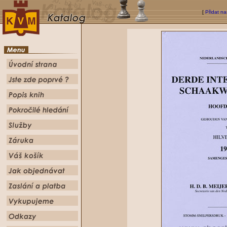
[
Přidat na