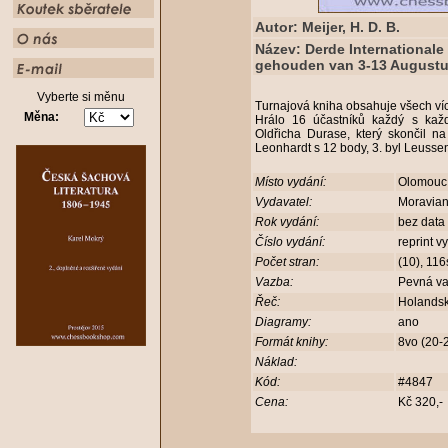
Autor: Meijer, H. D. B.
Název: Derde Internationale
gehouden van 3-13 Augustus
Vyberte si měnu
Turnajová kniha obsahuje všech ví
Měna:
Hrálo 16 účastníků každý s kaž
Oldřicha Durase, který skončil na
Leonhardt s 12 body, 3. byl Leussen
Místo vydání:
Olomou
Vydavatel:
Moravia
Rok vydání:
bez data
Číslo vydání:
reprint v
Počet stran:
(10), 11
Vazba:
Pevná v
Řeč:
Holands
Diagramy:
ano
Formát knihy:
8vo (20-
Náklad:
Kód:
#4847
Cena:
Kč 320,