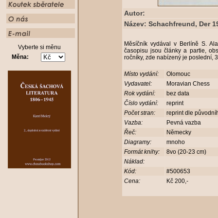
Autor:
Název: Schachfreund, Der 19
Měsíčník vydával v Berlíně S. Al
Vyberte si měnu
časopisu jsou články a partie, ob
Měna:
ročníky, zde nabízený je poslední, 3
Místo vydání:
Olomouc
Vydavatel:
Moravian Chess
Rok vydání:
bez data
Číslo vydání:
reprint
Počet stran:
reprint dle původní
Vazba:
Pevná vazba
Řeč:
Německy
Diagramy:
mnoho
Formát knihy:
8vo (20-23 cm)
Náklad:
Kód:
#500653
Cena:
Kč 200,-