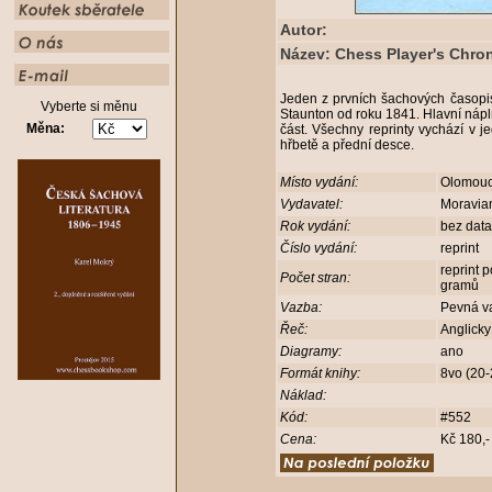
Autor:
Název: Chess Player's Chron
Jeden z prvních šachových časop
Vyberte si měnu
Staunton od roku 1841. Hlavní nápln
Měna:
část. Všechny reprinty vychází v 
hřbetě a přední desce.
Místo vydání:
Olomou
Vydavatel:
Moravia
Rok vydání:
bez dat
Číslo vydání:
reprint
reprint 
Počet stran:
gramů
Vazba:
Pevná v
Řeč:
Anglick
Diagramy:
ano
Formát knihy:
8vo (20
Náklad:
Kód:
#552
Cena:
Kč 180,