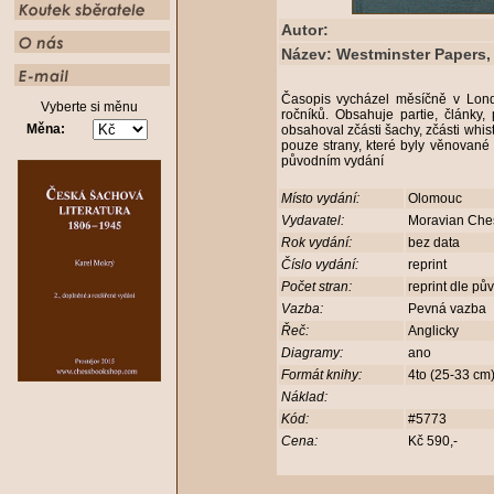
Autor:
Název: Westminster Papers, 
Časopis vycházel měsíčně v Lon
Vyberte si měnu
ročníků. Obsahuje partie, články
Měna:
obsahoval zčásti šachy, zčásti whist 
pouze strany, které byly věnované 
původním vydání
Místo vydání:
Olomouc
Vydavatel:
Moravian Ch
Rok vydání:
bez data
Číslo vydání:
reprint
Počet stran:
reprint dle pů
Vazba:
Pevná vazba
Řeč:
Anglicky
Diagramy:
ano
Formát knihy:
4to (25-33 c
Náklad:
Kód:
#5773
Cena:
Kč 590,-