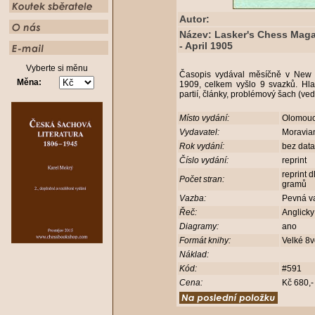
Autor:
Název: Lasker's Chess Maga
- April 1905
Vyberte si měnu
Časopis vydával měsíčně v New 
Měna:
1909, celkem vyšlo 9 svazků. Hla
partií, články, problémový šach (v
Místo vydání:
Olomou
Vydavatel:
Moravia
Rok vydání:
bez dat
Číslo vydání:
reprint
reprint 
Počet stran:
gramů
Vazba:
Pevná v
Řeč:
Anglick
Diagramy:
ano
Formát knihy:
Velké 8
Náklad:
Kód:
#591
Cena:
Kč 680,