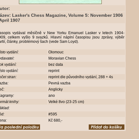
utor:
ázev: Lasker's Chess Magazine, Volume 5: November 1906
 April 1907
asopis vydával měsíčně v New Yorku Emanuel Lasker v letech 1904-
909, celkem vyšlo 9 svazků. Hlavní náplní časopisu jsou zprávy, výběr
rtií, články, problémový šach (vede Sam Loyd).
sto vydání:
Olomouc
davatel:
Moravian Chess
ok vydání:
bez data
slo vydání:
reprint
čet stran:
reprint dle původního vydání, 288 + 4s
azba:
Pevná vazba
eč:
Anglicky
iagramy:
ano
rmát knihy:
Velké 8vo (23-25 cm)
áklad:
ód:
#595
ena:
Kč 680,-