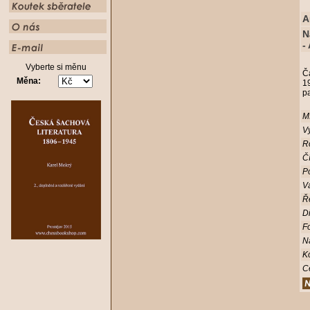
A
N
-
Vyberte si měnu
Č
Měna:
1
pa
Mí
Vy
R
Čí
Po
V
Ř
D
Fo
N
K
C