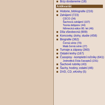
Brzy dostaneme (18)
Antikvariát
Historie, bibliografie (216)
Zahájení (723)
CECO (34)
Šachová zahájení (107)
Teoria debjutov (44)
Německá edice 80. let (46)
Díla všeobecná (909)
Koncovky, úlohy, studie (458)
Biografie (362)
Černá série (70)
Malá černá série (27)
Turnaje a zápasy (360)
Ostatní knihy (167)
Časopisy - kompletní ročníky (641)
Jednotlivá čísla časopisů (231)
Šachové rubriky (43)
Šachy, hodiny, ostatní (46)
DVD, CD, eKnihy (5)