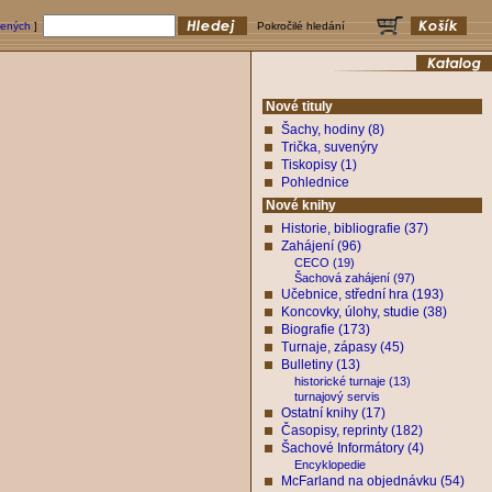
bených
]
Pokročilé hledání
Nové tituly
Šachy, hodiny (8)
Trička, suvenýry
Tiskopisy (1)
Pohlednice
Nové knihy
Historie, bibliografie (37)
Zahájení (96)
CECO (19)
Šachová zahájení (97)
Učebnice, střední hra (193)
Koncovky, úlohy, studie (38)
Biografie (173)
Turnaje, zápasy (45)
Bulletiny (13)
historické turnaje (13)
turnajový servis
Ostatní knihy (17)
Časopisy, reprinty (182)
Šachové Informátory (4)
Encyklopedie
McFarland na objednávku (54)