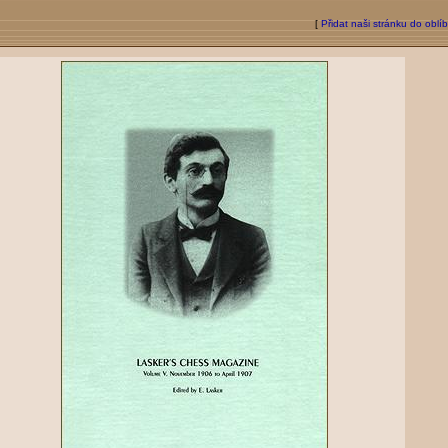
[
Přidat naši stránku do oblí