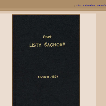
[
Přidat naši stránku do oblí