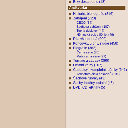
Brzy dostaneme (18)
Antikvariát
Historie, bibliografie (216)
Zahájení (723)
CECO (34)
Šachová zahájení (107)
Teoria debjutov (44)
Německá edice 80. let (46)
Díla všeobecná (909)
Koncovky, úlohy, studie (458)
Biografie (362)
Černá série (70)
Malá černá série (27)
Turnaje a zápasy (360)
Ostatní knihy (167)
Časopisy - kompletní ročníky (641)
Jednotlivá čísla časopisů (231)
Šachové rubriky (43)
Šachy, hodiny, ostatní (46)
DVD, CD, eKnihy (5)