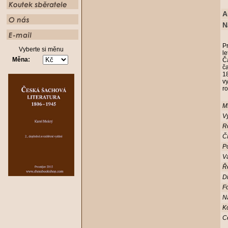
A
N
Pr
Vyberte si měnu
l
Měna:
Ča
č
18
vy
ro
Mí
Vy
R
Čí
Po
V
Ř
D
Fo
N
K
C