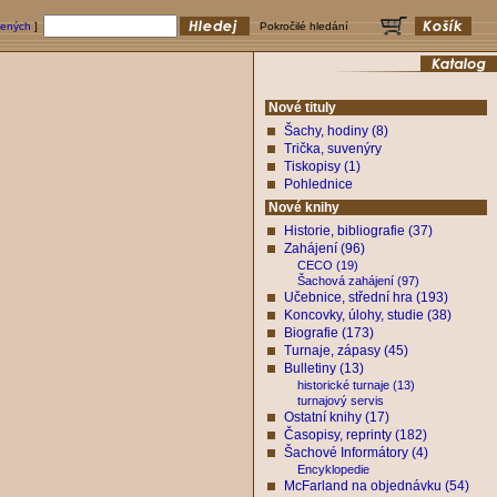
bených
]
Pokročilé hledání
Nové tituly
Šachy, hodiny (8)
Trička, suvenýry
Tiskopisy (1)
Pohlednice
Nové knihy
Historie, bibliografie (37)
Zahájení (96)
CECO (19)
Šachová zahájení (97)
Učebnice, střední hra (193)
Koncovky, úlohy, studie (38)
Biografie (173)
Turnaje, zápasy (45)
Bulletiny (13)
historické turnaje (13)
turnajový servis
Ostatní knihy (17)
Časopisy, reprinty (182)
Šachové Informátory (4)
Encyklopedie
McFarland na objednávku (54)