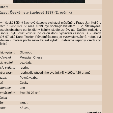
utor:
ázev: České listy šachové 1897 (2. ročník)
vní český tištěný šachový časopis vycházel měsíčně v Praze Jan Kotrč v
etech 1896-1899. V roce 1899 byl spoluvydavatelem J. V. Štefanydes.
sopis obsahuje partie, úlohy, články, studie, zprávy atd. Dalšími redaktory
asopisu byli Josef Pospíšil po celou dobu vydávání časopisu a v letech
96-97 také Karel Traxler. Původní časopis se vyskytuje vzácně, neboť byl
dáván v malém počtu několika set výtisků, nabízíme reprinty všech čtyř
čníků.
sto vydání:
Olomouc
davatel:
Moravian Chess
ok vydání:
bez data
slo vydání:
reprint
čet stran:
reprint dle původního vydání, (4) + 160s. 420 gramů
azba:
Pevná vazba
eč:
Česky
iagramy:
ano
rmát knihy:
8vo (20-23 cm)
áklad:
ód:
#5972
ena:
Kč 360,-