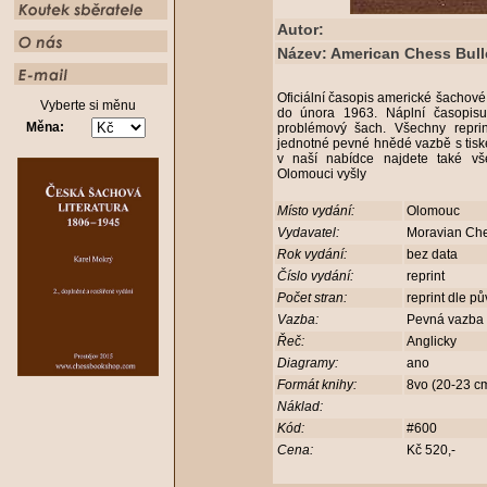
Autor:
Název: American Chess Bulle
Oficiální časopis americké šachov
Vyberte si měnu
do února 1963. Náplní časopisu 
Měna:
problémový šach. Všechny repri
jednotné pevné hnědé vazbě s tiske
v naší nabídce najdete také vše
Olomouci vyšly
Místo vydání:
Olomouc
Vydavatel:
Moravian Ch
Rok vydání:
bez data
Číslo vydání:
reprint
Počet stran:
reprint dle p
Vazba:
Pevná vazba
Řeč:
Anglicky
Diagramy:
ano
Formát knihy:
8vo (20-23 
Náklad:
Kód:
#600
Cena:
Kč 520,-