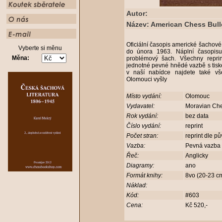
Autor:
Název: American Chess Bulle
Oficiální časopis americké šachov
Vyberte si měnu
do února 1963. Náplní časopisu 
Měna:
problémový šach. Všechny repri
jednotné pevné hnědé vazbě s tiske
v naší nabídce najdete také vše
Olomouci vyšly
Místo vydání:
Olomouc
Vydavatel:
Moravian Ch
Rok vydání:
bez data
Číslo vydání:
reprint
Počet stran:
reprint dle p
Vazba:
Pevná vazba
Řeč:
Anglicky
Diagramy:
ano
Formát knihy:
8vo (20-23 
Náklad:
Kód:
#603
Cena:
Kč 520,-