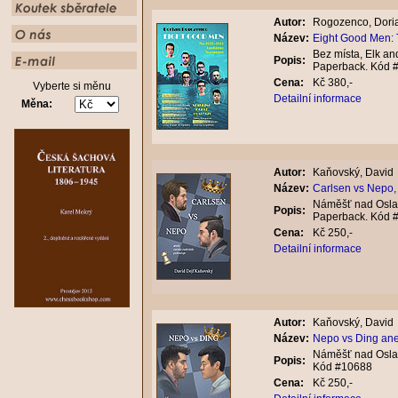
Autor:
Rogozenco, Dori
Název:
Eight Good Men: 
Bez místa, Elk and
Popis:
Paperback. Kód 
Cena:
Kč 380,-
Vyberte si měnu
Detailní informace
Měna:
Autor:
Kaňovský, David
Název:
Carlsen vs Nepo,
Náměšť nad Oslav
Popis:
Paperback. Kód 
Cena:
Kč 250,-
Detailní informace
Autor:
Kaňovský, David
Název:
Nepo vs Ding ane
Náměšť nad Oslav
Popis:
Kód #10688
Cena:
Kč 250,-