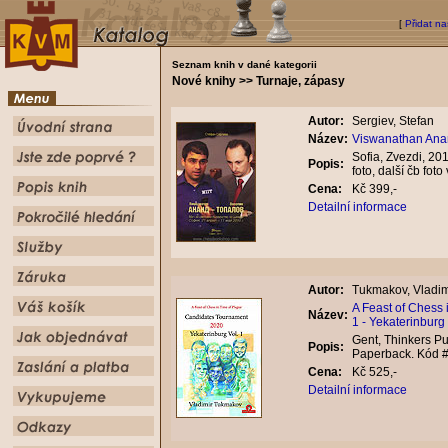
[
Přidat na
Seznam knih v dané kategorii
Nové knihy >> Turnaje, zápasy
Autor:
Sergiev, Stefan
Název:
Viswanathan Anan
Sofia, Zvezdi, 20
Popis:
foto, další čb fot
Cena:
Kč 399,-
Detailní informace
Autor:
Tukmakov, Vladim
A Feast of Chess
Název:
1 - Yekaterinburg
Gent, Thinkers Pu
Popis:
Paperback. Kód 
Cena:
Kč 525,-
Detailní informace