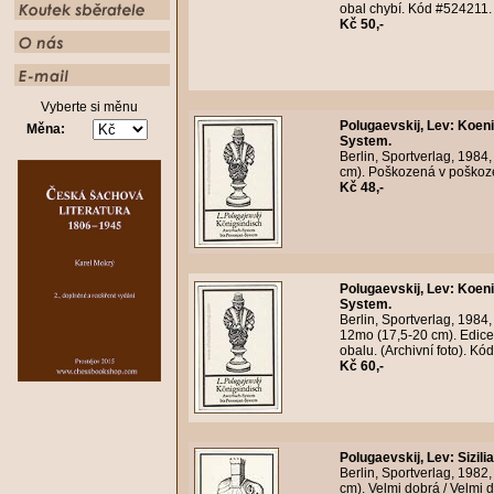
obal chybí. Kód #524211.
Kč 50,-
Vyberte si měnu
Polugaevskij, Lev
:
Koeni
Měna:
System.
Berlin, Sportverlag, 1984
cm). Poškozená v poškoze
Kč 48,-
Polugaevskij, Lev
:
Koeni
System.
Berlin, Sportverlag, 1984
12mo (17,5-20 cm). Edic
obalu. (Archivní foto). K
Kč 60,-
Polugaevskij, Lev
:
Sizil
Berlin, Sportverlag, 1982
cm). Velmi dobrá / Velmi 