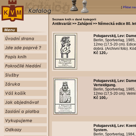
[
Přidat na
Seznam knih v dané kategorii
Antikvariát >> Zahájení >> Německá edice 80. le
Polugaevskij, Lev
:
Damen
Berlin, Sportverlag, 1985
12mo (17,5-20 cm). Edice
dobrá. (Archivní foto). K
Kč 120,-
Polugaevskij, Lev
:
Damen
Verteidigung.
Berlin, Sportverlag, 1985
12mo (17,5-20 cm). Velmi 
Kč 100,-
Polugaevskij, Lev
:
Koeni
System.
Berlin, Sportverlag, 1984