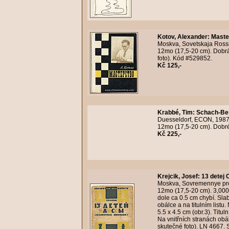
Kotov, Alexander
:
Maste
Moskva, Sovetskaja Rossi
12mo (17,5-20 cm). Dobrá a
foto). Kód #529852.
Kč 125,-
Krabbé, Tim
:
Schach-Beso
Duesseldorf, ECON, 1987-
12mo (17,5-20 cm). Dobré.
Kč 225,-
Krejcik, Josef
:
13 detej 
Moskva, Sovremennye prob
12mo (17,5-20 cm). 3,000 
dole ca 0.5 cm chybí. Sla
obálce a na titulním list
5.5 x 4.5 cm (obr.3). Titul
Na vnitřních stranách obá
skutečné foto). LN 4667.