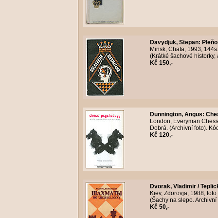
Davydjuk, Stepan
:
Pleňo
Minsk, Chata, 1993, 144s.
(Krátké šachové historky, 
Kč 150,-
Dunnington, Angus
:
Che
London, Everyman Chess, 
Dobrá. (Archivní foto). K
Kč 120,-
Dvorak, Vladimir / Teplic
Kiev, Zdorovja, 1988, foto
(Šachy na slepo. Archivní
Kč 50,-