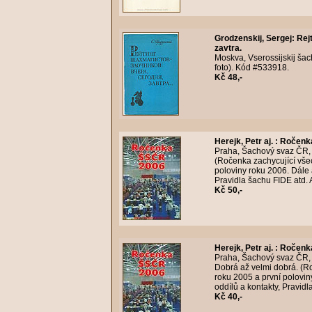
Grodzenskij, Sergej
:
Rej
zavtra.
Moskva, Vserossijskij šac
foto). Kód #533918.
Kč 48,-
Herejk, Petr aj.
:
Ročenk
Praha, Šachový svaz ČR, 2
(Ročenka zachycující všec
poloviny roku 2006. Dále 
Pravidla šachu FIDE atd. 
Kč 50,-
Herejk, Petr aj.
:
Ročenk
Praha, Šachový svaz ČR, 
Dobrá až velmi dobrá. (R
roku 2005 a první polovi
oddílů a kontakty, Pravidl
Kč 40,-