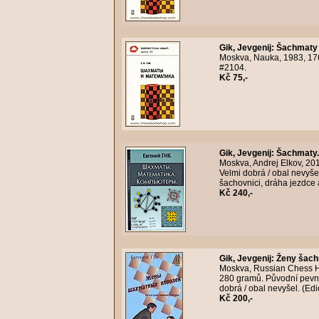
Gik, Jevgenij
:
Šachmaty 
Moskva, Nauka, 1983, 176s
#2104.
Kč 75,-
Gik, Jevgenij
:
Šachmaty.
Moskva, Andrej Elkov, 20
Velmi dobrá / obal nevyše
šachovnici, dráha jezdce a
Kč 240,-
Gik, Jevgenij
:
Ženy šach
Moskva, Russian Chess Ho
280 gramů. Původní pevná
dobrá / obal nevyšel. (Ed
Kč 200,-