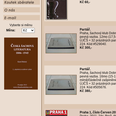
Kč 60,-
Vyberte si měnu
Partiář.
Měna:
Praha, šachový klub Dobrus
pevná vazba. 12mo (17,5-2
ÚJČŠ + 32 prázdných parti
224. Kód #529040.
Kč 300,-
Partiář.
Praha, šachový klub Dobrus
pevná vazba. 16mo (15-17
mírně/částečně zašpiněné,
ÚJČŠ + 32 prázdných parti
224. Kód #505676.
Kč 380,-
Praha 1, číslo Červen 20