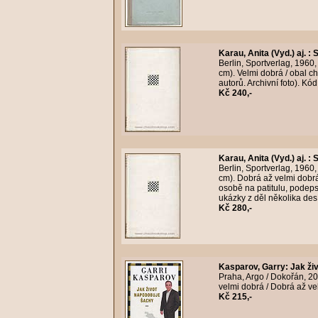
Karau, Anita (Vyd.) aj.
:
S
Berlin, Sportverlag, 1960
cm). Velmi dobrá / obal ch
autorů. Archivní foto). K
Kč 240,-
Karau, Anita (Vyd.) aj.
:
S
Berlin, Sportverlag, 1960
cm). Dobrá až velmi dobr
osobě na patitulu, podeps
ukázky z děl několika desí
Kč 280,-
Kasparov, Garry
:
Jak ži
Praha, Argo / Dokořán, 2
velmi dobrá / Dobrá až ve
Kč 215,-