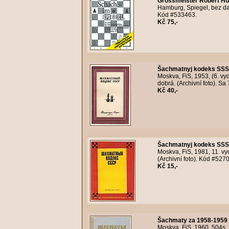
Grossmeister Robert Hu
Hamburg, Spiegel, bez data
Kód #533463.
Kč 75,-
Šachmatnyj kodeks SSS
Moskva, FiS, 1953, (6. vy
dobrá. (Archivní foto). S
Kč 40,-
Šachmatnyj kodeks SSS
Moskva, FiS, 1981, 11. vy
(Archivní foto). Kód #527
Kč 15,-
Šachmaty za 1958-1959 
Moskva, FiS, 1960, 504s.