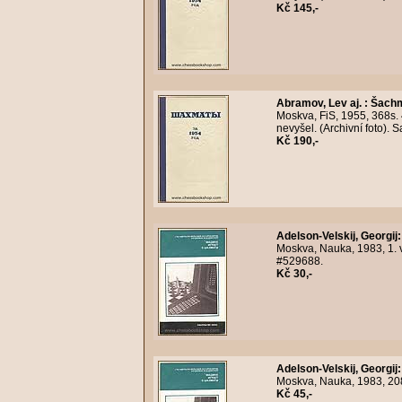
Kč 145,-
Abramov, Lev aj.
:
Šachm
Moskva, FiS, 1955, 368s.
nevyšel. (Archivní foto).
Kč 190,-
Adelson-Velskij, Georgij
Moskva, Nauka, 1983, 1. v
#529688.
Kč 30,-
Adelson-Velskij, Georgij
Moskva, Nauka, 1983, 208s
Kč 45,-