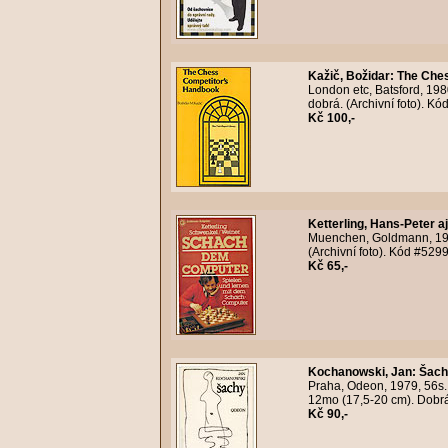
Kažič, Božidar
:
The Ches
London etc, Batsford, 19
dobrá. (Archivní foto). K
Kč 100,-
Ketterling, Hans-Peter a
Muenchen, Goldmann, 1980
(Archivní foto). Kód #529
Kč 65,-
Kochanowski, Jan
:
Šach
Praha, Odeon, 1979, 56s. 
12mo (17,5-20 cm). Dobrá 
Kč 90,-