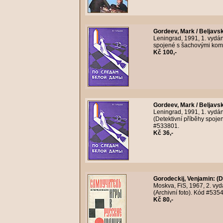
Gordeev, Mark / Beljavsk
Leningrad, 1991, 1. vydán
spojené s šachovými komb
Kč 100,-
Gordeev, Mark / Beljavsk
Leningrad, 1991, 1. vydán
(Detektivní příběhy spoje
#533801.
Kč 36,-
Gorodeckij, Venjamin
:
(D
Moskva, FiS, 1967, 2. vyd
(Archivní foto). Kód #535
Kč 80,-