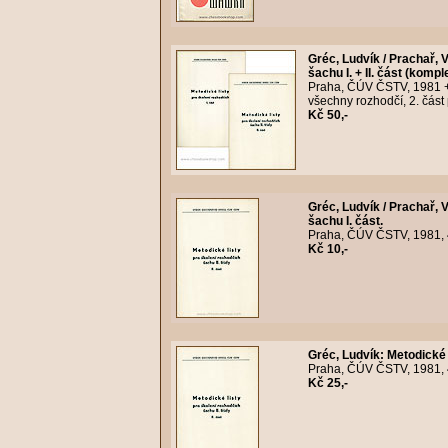
Gréc, Ludvík / Prachař, 
šachu I. + II. část (komple
Praha, ČÚV ČSTV, 1981 + 1
všechny rozhodčí, 2. část p
Kč 50,-
Gréc, Ludvík / Prachař, 
šachu I. část.
Praha, ČÚV ČSTV, 1981, 4
Kč 10,-
Gréc, Ludvík
:
Metodické 
Praha, ČÚV ČSTV, 1981, 40
Kč 25,-