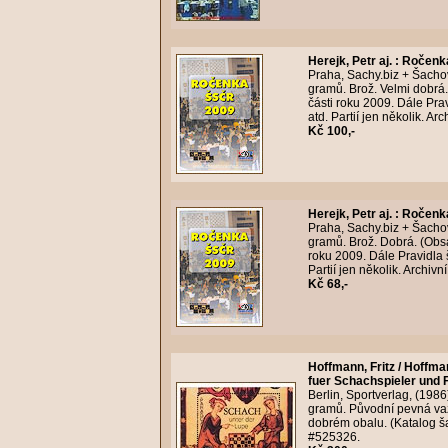
Herejk, Petr aj.
:
Ročenk
Praha, Sachy.biz + Šacho
gramů. Brož. Velmi dobrá.
části roku 2009. Dále Prav
atd. Partií jen několik. Ar
Kč 100,-
Herejk, Petr aj.
:
Ročenk
Praha, Sachy.biz + Šacho
gramů. Brož. Dobrá. (Obsa
roku 2009. Dále Pravidla š
Partií jen několik. Archiv
Kč 68,-
Hoffmann, Fritz / Hoffm
fuer Schachspieler und Fi
Berlin, Sportverlag, (1986
gramů. Původní pevná vaz
dobrém obalu. (Katalog š
#525326.