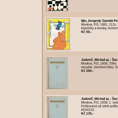
Iljin, Jevgenij
:
Gambit Pe
Moskva, FiS, 1981, 112s.
básničky a kresby. Archiv
Kč 50,-
Judovič, Michail aj.
:
Šac
Moskva, FiS, 1958, 336s.
nevyšel. (Archivní foto).
Kč 290,-
Judovič, Michail aj.
:
Šac
Moskva, FiS, 1958, 1. vyd
Poškozená až silně poškoz
#534210.
Kč 135,-