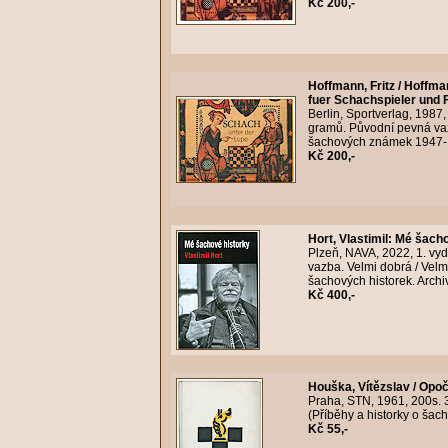
Kč 200,-
Hoffmann, Fritz / Hoffm
fuer Schachspieler und Fi
Berlin, Sportverlag, 1987
gramů. Původní pevná vaz
šachových známek 1947-19
Kč 200,-
Hort, Vlastimil
:
Mé šacho
Plzeň, NAVA, 2022, 1. vy
vazba. Velmi dobrá / Velm
šachových historek. Archi
Kč 400,-
Houška, Vítězslav / Opo
Praha, STN, 1961, 200s. 
(Příběhy a historky o šach
Kč 55,-