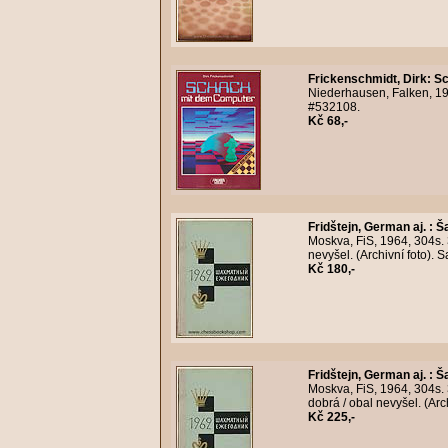
Frickenschmidt, Dirk
:
Sc
Niederhausen, Falken, 198
#532108.
Kč 68,-
Fridštejn, German aj.
:
Š
Moskva, FiS, 1964, 304s.
nevyšel. (Archivní foto).
Kč 180,-
Fridštejn, German aj.
:
Š
Moskva, FiS, 1964, 304s.
dobrá / obal nevyšel. (Ar
Kč 225,-