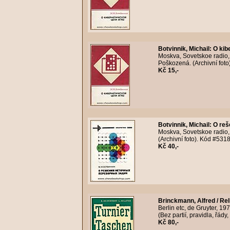
Botvinnik, Michail
:
O kibe
Moskva, Sovetskoe radio, 
Poškozená. (Archivní fot
Kč 15,-
Botvinnik, Michail
:
O reš
Moskva, Sovetskoe radio, 
(Archivní foto). Kód #531
Kč 40,-
Brinckmann, Alfred / Rel
Berlin etc, de Gruyter, 19
(Bez partií, pravidla, řád
Kč 80,-