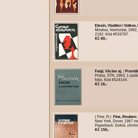
Elesin, Vladilen / Volkov,
Moskva, Voenizdat, 1992, 
2192. Kód #533787.
Kč 80,-
Faigl, Václav aj.
:
Pravidl
Praha, STN, 1963, 1.vydán
foto). Kód #524144.
Kč 16,-
( Fine, R.)
Fine, Reuben
:
New York, Dover, 1967 nebo
Paperback. Dobrá. (Archiv
Kč 150,-