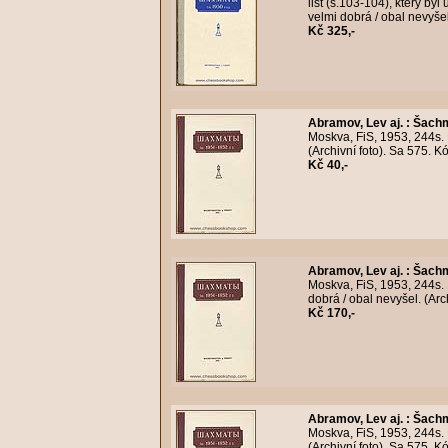
list (s.103-104), který by
velmi dobrá / obal nevyše
Kč 325,-
Abramov, Lev aj.
:
Šachm
Moskva, FiS, 1953, 244s.
(Archivní foto). Sa 575. 
Kč 40,-
Abramov, Lev aj.
:
Šachm
Moskva, FiS, 1953, 244s.
dobrá / obal nevyšel. (Ar
Kč 170,-
Abramov, Lev aj.
:
Šachm
Moskva, FiS, 1953, 244s.
(Archivní foto). Sa 575. 