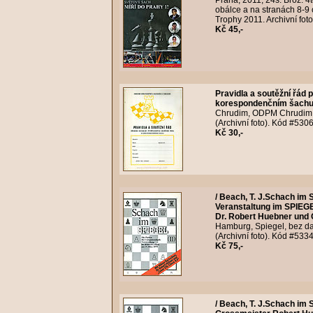
Praha, 2011, 24s. Brož. 4
obálce a na stranách 8-9
Trophy 2011. Archivní fot
Kč 45,-
Pravidla a soutěžní řád 
korespondenčním šachu 
Chrudim, ODPM Chrudim, b
(Archivní foto). Kód #530
Kč 30,-
/ Beach, T. J.
Schach im S
Veranstaltung im SPIEGE
Dr. Robert Huebner und 
Hamburg, Spiegel, bez dat
(Archivní foto). Kód #533
Kč 75,-
/ Beach, T. J.
Schach im S