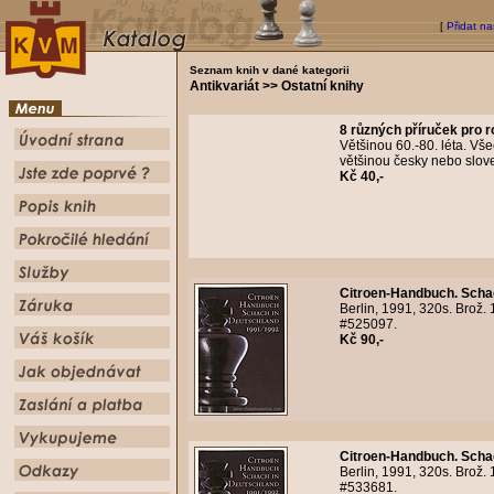
[
Přidat na
Seznam knih v dané kategorii
Antikvariát >> Ostatní knihy
8 různých příruček pro r
Většinou 60.-80. léta. Všec
většinou česky nebo slov
Kč 40,-
Citroen-Handbuch. Scha
Berlin, 1991, 320s. Brož. 
#525097.
Kč 90,-
Citroen-Handbuch. Scha
Berlin, 1991, 320s. Brož.
#533681.