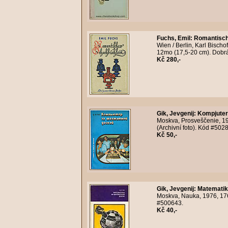
Fuchs, Emil
:
Romantisch
Wien / Berlin, Karl Bischo
12mo (17,5-20 cm). Dobrá 
Kč 280,-
Gik, Jevgenij
:
Kompjuter
Moskva, Prosveščenie, 19
(Archivní foto). Kód #502
Kč 50,-
Gik, Jevgenij
:
Matematik
Moskva, Nauka, 1976, 176s
#500643.
Kč 40,-