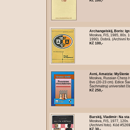
Kč 100,-
Archangelskij, Boris
:
Igr
Moskva, FiS, 1985, 80s. 1
1990). Dobrá. (Archivní f
Kč 100,-
Avni, Amatzia
:
Myšlenie
Moskva, Russian Chess Ho
8vo (20-23 cm). Edice Šac
Šachmatnyj universitet čís
Kč 250,-
Barskij, Vladimir
:
Na sta
Moskva, FiS, 1977, 120s. 
(Archivní foto). Kód #526
Kč 30,-