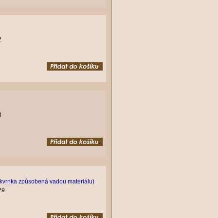
2
3
 skvrnka způsobená vadou materiálu)
29