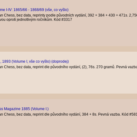
e I-IV: 1865/66 - 1868/69 (vše, co vyšlo)
n Chess, bez data, reprinty podle původních vydání, 392 + 384 + 430 + 471s. 2,7
vou oproti jednotlivým ročníkům. Kód #3317
 1893 (Volume I, vše co vyšlo) (doprodej)
n Chess, bez data, reprint dle původního vydání, (2), 76s. 270 gramů. Pevná vaz
ess Magazine 1885 (Volume I.)
n Chess, bez data, reprint dle původního vydání, 384 + 8s. Pevná vazba. Kód #58