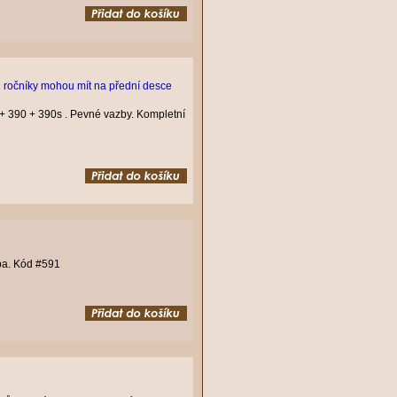
2 ročníky mohou mít na přední desce
+ 390 + 390s . Pevné vazby. Kompletní
ba. Kód #591