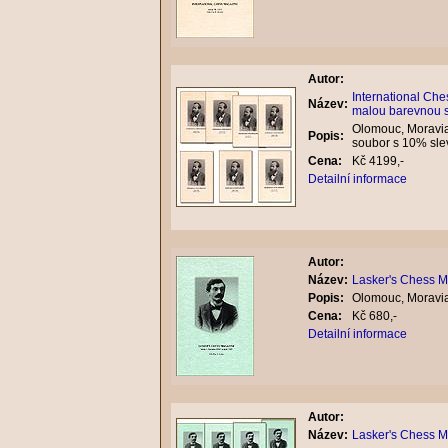
Autor:
International Che
Název:
malou barevnou s
Olomouc, Moravia
Popis:
soubor s 10% sle
Cena:
Kč 4199,-
Detailní informace
Autor:
Název:
Lasker's Chess M
Popis:
Olomouc, Moravia
Cena:
Kč 680,-
Detailní informace
Autor:
Název:
Lasker's Chess M