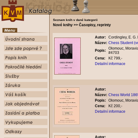
Seznam knih v dané kategorii
Nové knihy >> Časopisy, reprinty
Autor:
Cordingley, E. G.
Název:
Chess Student (v
Olomouc, Moravian
Popis:
#4703
Cena:
Kč 799,-
Detailní informace
Autor:
Název:
Chess World 1865
Popis:
Olomouc, Moravian
Cena:
Kč 200,-
Detailní informace
Autor: