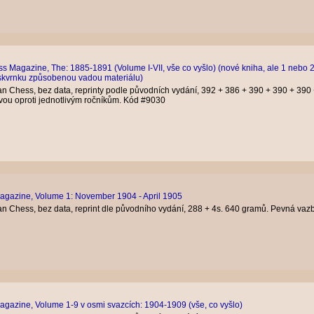
ss Magazine, The: 1885-1891 (Volume I-VII, vše co vyšlo) (nové kniha, ale 1 nebo 
kvrnku způsobenou vadou materiálu)
n Chess, bez data, reprinty podle původních vydání, 392 + 386 + 390 + 390 + 390 
vou oproti jednotlivým ročníkům. Kód #9030
agazine, Volume 1: November 1904 - April 1905
n Chess, bez data, reprint dle původního vydání, 288 + 4s. 640 gramů. Pevná vaz
agazine, Volume 1-9 v osmi svazcích: 1904-1909 (vše, co vyšlo)