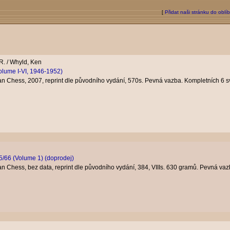
[
Přidat naši stránku do oblí
 R. / Whyld, Ken
olume I-VI, 1946-1952)
 Chess, 2007, reprint dle původního vydání, 570s. Pevná vazba. Kompletních 6 sv
/66 (Volume 1) (doprodej)
 Chess, bez data, reprint dle původního vydání, 384, VIIIs. 630 gramů. Pevná va