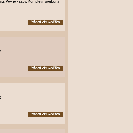
amů. Pevné vazby. Kompletní soubor s
2
3