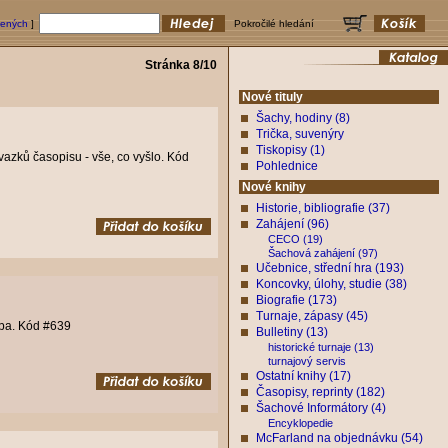
bených
]
Pokročilé hledání
Stránka 8/10
Nové tituly
Šachy, hodiny (8)
Trička, suvenýry
Tiskopisy (1)
azků časopisu - vše, co vyšlo. Kód
Pohlednice
Nové knihy
Historie, bibliografie (37)
Zahájení (96)
CECO (19)
Šachová zahájení (97)
Učebnice, střední hra (193)
Koncovky, úlohy, studie (38)
Biografie (173)
Turnaje, zápasy (45)
zba. Kód #639
Bulletiny (13)
historické turnaje (13)
turnajový servis
Ostatní knihy (17)
Časopisy, reprinty (182)
Šachové Informátory (4)
Encyklopedie
McFarland na objednávku (54)