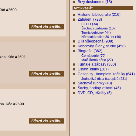
Brzy dostaneme (18)
Antikvariát
 Kód #2600
Historie, bibliografie (216)
Zahájení (723)
CECO (34)
Šachová zahájení (107)
Teoria debjutov (44)
Německá edice 80. let (46)
Díla všeobecná (909)
Koncovky, úlohy, studie (458)
Biografie (362)
Černá série (70)
azba. Kód #2601
Malá černá série (27)
Turnaje a zápasy (360)
Ostatní knihy (167)
Časopisy - kompletní ročníky (641)
Jednotlivá čísla časopisů (231)
Šachové rubriky (43)
Šachy, hodiny, ostatní (46)
DVD, CD, eKnihy (5)
zba. Kód #2690