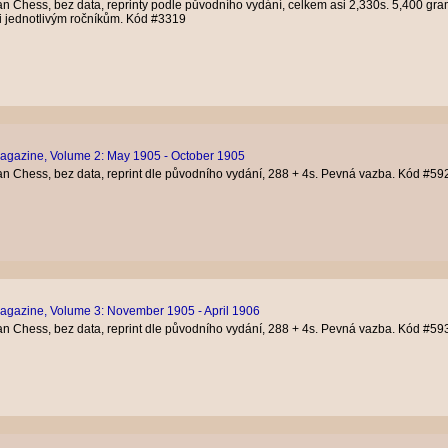
n Chess, bez data, reprinty podle původního vydání, celkem asi 2,330s. 5,400 gr
i jednotlivým ročníkům. Kód #3319
agazine, Volume 2: May 1905 - October 1905
n Chess, bez data, reprint dle původního vydání, 288 + 4s. Pevná vazba. Kód #59
agazine, Volume 3: November 1905 - April 1906
n Chess, bez data, reprint dle původního vydání, 288 + 4s. Pevná vazba. Kód #59